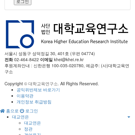
로그인
서울시 성동구 성덕정길 30, 401호 (우편 04774)
전화
02-464-8422
이메일
khei@khei.re.kr
후원계좌안내 : 신한은행 100-035-020780, 예금주: (사)대학교육연
구소
Copyright
© 대학교육연구소.
All Rights Reserved.
공익위반제보 바로가기
이용약관
개인정보 취급방침
홈으로
로그인
대교연은
대교연은
정관
걸어온길