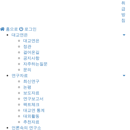
취
급
방
침
홈으로
로그인
대교연은
대교연은
정관
걸어온길
공지사항
자주하는질문
문의
연구자료
최신연구
논평
보도자료
연구보고서
팩트체크
대교연 통계
대외활동
추천자료
언론속의 연구소