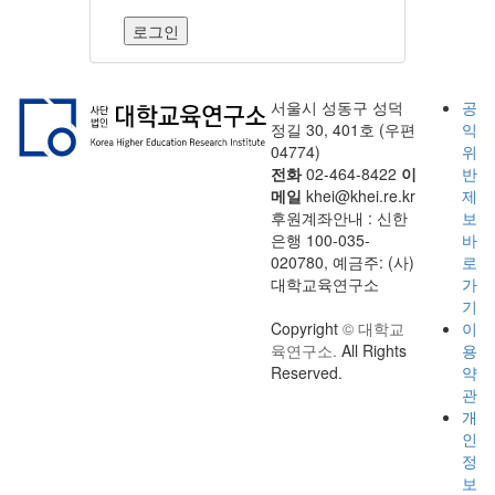
로그인
서울시 성동구 성덕
공
정길 30, 401호 (우편
익
04774)
위
전화
02-464-8422
이
반
메일
khei@khei.re.kr
제
후원계좌안내 : 신한
보
은행 100-035-
바
020780, 예금주: (사)
로
대학교육연구소
가
기
Copyright
© 대학교
이
육연구소.
All Rights
용
Reserved.
약
관
개
인
정
보